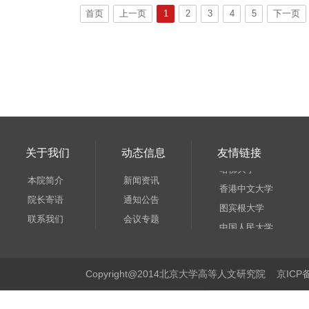
图宾根大学
首页
上一页
1
2
3
4
5
下一页
中国人民大学
北京大学中文系
北京大学
北京大学世界伦理中心
北京大学哲学系
北京大学历史系
哈佛大学
关于我们
动态信息
友情链接
香港中文大学
本院简介
新闻资讯
图宾根大学
院长寄语
通知公告
中国人民大学
联系我们
会议专题
北京大学中文系
北京大学
北京大学世界伦理中心
Copyright@2014北京大学高等人文研究院 京
北京大学哲学系